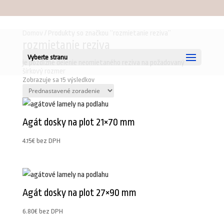
00421905257688
info@stolarskedrevo.sk
Domov
/ Produkty so značkou “rozmietanie reziva”
rozmietanie reziva
Vyberte stranu
je pozdĺžne delenie neomietaného reziva na požadovaný
šírkový rozmer
Zobrazuje sa 15 výsledkov
Agát dosky na plot 21×70 mm
4.15
€
bez DPH
Agát dosky na plot 27×90 mm
6.80
€
bez DPH