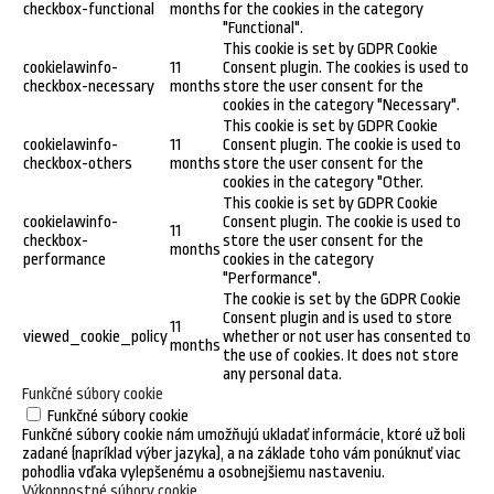
checkbox-functional
months
for the cookies in the category
"Functional".
This cookie is set by GDPR Cookie
cookielawinfo-
11
Consent plugin. The cookies is used to
checkbox-necessary
months
store the user consent for the
cookies in the category "Necessary".
This cookie is set by GDPR Cookie
cookielawinfo-
11
Consent plugin. The cookie is used to
checkbox-others
months
store the user consent for the
cookies in the category "Other.
This cookie is set by GDPR Cookie
cookielawinfo-
Consent plugin. The cookie is used to
11
checkbox-
store the user consent for the
months
performance
cookies in the category
"Performance".
The cookie is set by the GDPR Cookie
Consent plugin and is used to store
11
viewed_cookie_policy
whether or not user has consented to
months
the use of cookies. It does not store
any personal data.
Funkčné súbory cookie
Funkčné súbory cookie
Funkčné súbory cookie nám umožňujú ukladať informácie, ktoré už boli
zadané (napríklad výber jazyka), a na základe toho vám ponúknuť viac
pohodlia vďaka vylepšenému a osobnejšiemu nastaveniu.
Výkonnostné súbory cookie