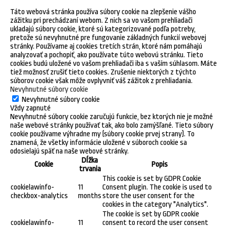
Táto webová stránka používa súbory cookie na zlepšenie vášho
zážitku pri prechádzaní webom. Z nich sa vo vašom prehliadači
ukladajú súbory cookie, ktoré sú kategorizované podľa potreby,
pretože sú nevyhnutné pre fungovanie základných funkcií webovej
stránky. Používame aj cookies tretích strán, ktoré nám pomáhajú
analyzovať a pochopiť, ako používate túto webovú stránku. Tieto
cookies budú uložené vo vašom prehliadači iba s vaším súhlasom. Máte
tiež možnosť zrušiť tieto cookies. Zrušenie niektorých z týchto
súborov cookie však môže ovplyvniť váš zážitok z prehliadania.
Nevyhnutné súbory cookie
Nevyhnutné súbory cookie
Vždy zapnuté
Nevyhnutné súbory cookie zaručujú funkcie, bez ktorých nie je možné
naše webové stránky používať tak, ako bolo zamýšľané. Tieto súbory
cookie používame výhradne my (súbory cookie prvej strany). To
znamená, že všetky informácie uložené v súboroch cookie sa
odosielajú späť na naše webové stránky.
Dĺžka
Cookie
Popis
trvania
This cookie is set by GDPR Cookie
cookielawinfo-
11
Consent plugin. The cookie is used to
checkbox-analytics
months
store the user consent for the
cookies in the category "Analytics".
The cookie is set by GDPR cookie
cookielawinfo-
11
consent to record the user consent