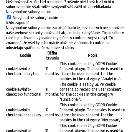
tiež možnosť zrušiť tieto cookies. Zrušenie niektorých z týchto
súborov cookie však môže ovplyvniť váš zážitok z prehliadania.
Nevyhnutné súbory cookie
Nevyhnutné súbory cookie
Vždy zapnuté
Nevyhnutné súbory cookie zaručujú funkcie, bez ktorých nie je možné
naše webové stránky používať tak, ako bolo zamýšľané. Tieto súbory
cookie používame výhradne my (súbory cookie prvej strany). To
znamená, že všetky informácie uložené v súboroch cookie sa
odosielajú späť na naše webové stránky.
Dĺžka
Cookie
Popis
trvania
This cookie is set by GDPR Cookie
cookielawinfo-
11
Consent plugin. The cookie is used to
checkbox-analytics
months
store the user consent for the
cookies in the category "Analytics".
The cookie is set by GDPR cookie
cookielawinfo-
11
consent to record the user consent
checkbox-functional
months
for the cookies in the category
"Functional".
This cookie is set by GDPR Cookie
cookielawinfo-
11
Consent plugin. The cookies is used to
checkbox-necessary
months
store the user consent for the
cookies in the category "Necessary".
This cookie is set by GDPR Cookie
cookielawinfo-
11
Consent plugin. The cookie is used to