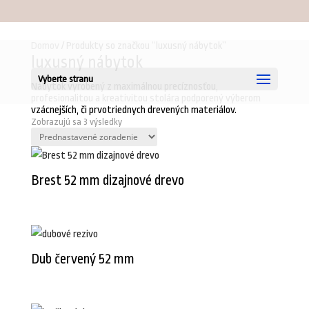
00421905257688
info@stolarskedrevo.sk
Domov
/ Produkty so značkou “luxusný nábytok”
luxusný nábytok
Vyberte stranu
Nábytok vyrobený z maximálnou precíznosťou,
profesionalitou a kreativitou stolára podporený výberom
vzácnejších, či prvotriednych drevených materiálov.
Zobrazujú sa 3 výsledky
Brest 52 mm dizajnové drevo
Dub červený 52 mm