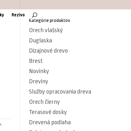
Položky 0
ky
Rezivo
Kategórie produktov
Orech vlašský
Duglaska
Dizajnové drevo
Brest
Novinky
Dreviny
Služby opracovania dreva
Orech čierny
Terasové dosky
Drevená podlaha
k
,