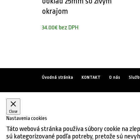
obklad 25mm so živým
okrajom
34.00
€
bez DPH
Úvodná stránka
KONTAKT
O nás
Služb
Close
Nastavenia cookies
Táto webová stránka používa súbory cookie na zlepš
sú kategorizované podľa potreby, pretože sú nevyh