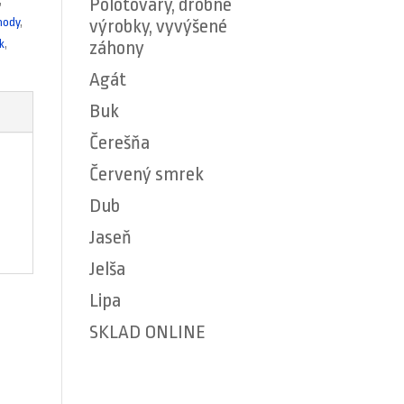
Polotovary, drobné
,
výrobky, vyvýšené
hody
,
záhony
k
,
Agát
Buk
Čerešňa
Červený smrek
Dub
Jaseň
Jelša
Lipa
SKLAD ONLINE