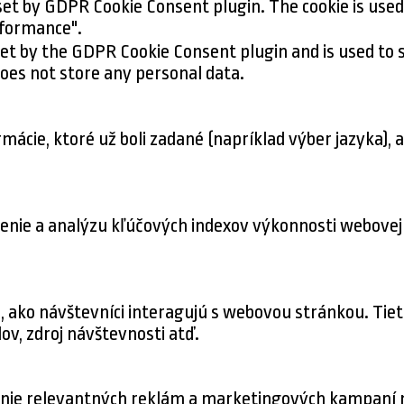
 set by GDPR Cookie Consent plugin. The cookie is used
formance".
set by the GDPR Cookie Consent plugin and is used to
 does not store any personal data.
ácie, ktoré už boli zadané (napríklad výber jazyka), 
nie a analýzu kľúčových indexov výkonnosti webovej 
o, ako návštevníci interagujú s webovou stránkou. Ti
ov, zdroj návštevnosti atď.
nie relevantných reklám a marketingových kampaní n