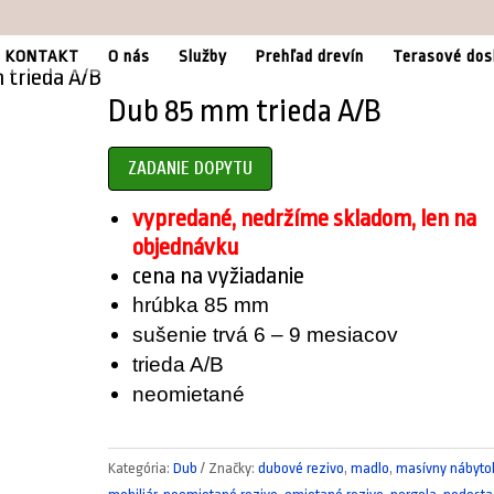
KONTAKT
O nás
Služby
Prehľad drevín
Terasové dos
 trieda A/B
Dub 85 mm trieda A/B
ZADANIE DOPYTU
vypredané, nedržíme skladom, len na
objednávku
cena na vyžiadanie
hrúbka 85 mm
sušenie trvá 6 – 9 mesiacov
trieda A/B
neomietané
Kategória:
Dub
Značky:
dubové rezivo
,
madlo
,
masívny nábyto