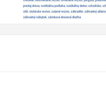
mobiliár
,
neomietané rezivo
,
omietané rezivo
,
pergola
,
podesta
predaj dreva
,
rustikálna podlaha
,
rustikálny dekor
,
schodisko
,
sc
stôl
,
stolárske rezivo
,
sušené rezivo
,
zábradlie
,
záhradný altáno
záhradný nábytok
,
zámková drevená dlažba