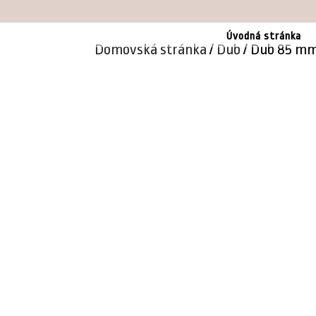
00421905257688
info@stolarskedrevo.sk
Úvodná stránka
Domovská stránka
/
Dub
/ Dub 85 mm